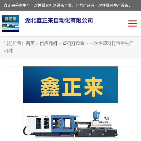
鑫正来是家生产一次性餐具机器设备企业，经营产品有一次性餐具生产设备，一次性打包盒生产设备，一次性快餐盒生产设备，一次性水晶餐具生产设备，一次性塑料餐盒生产设备，一次性外卖饭盒生产设备，一次性餐具机器，一次性打包盒机器，一次性快餐盒机器，一次性塑料餐盒机器，打包盒设备，快餐盒设备，打包盒模具，快餐盒模具，鑫正来设备等
湖北鑫正来自动化有限公司
当前位置：
首页
>
供应商机
>
塑料打包盒
> 一次性塑料打包盒生产
机械
一次性保鲜盒全自动生产
一次性稻香餐具生产设备
机械设备
一次性餐具注塑机
一次性环保降解餐具生产
线
餐盒
航空杯
塑料杯
水晶杯
奶茶杯
打包盒
塑料打包盒
外卖打包盒