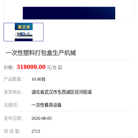
航空餐具
水晶餐具
环保餐具
降解餐具
稻壳餐具
稻香餐具
降解奶茶杯
玉米淀粉餐具
一次性塑料打包盒生产机械
318000.00
价格：
元/台 起
产品数量：
10.00台
发货地址：
湖北省武汉市东西湖区径河街道
关键词：
一次性餐具设备
发布日期：
2026-08-05
阅 读 量：
2713