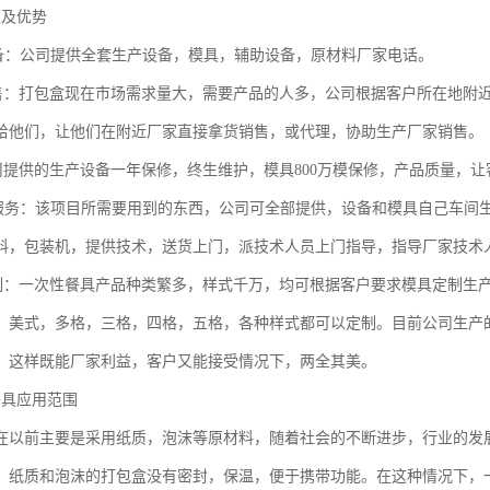
策及优势
备：公司提供全套生产设备，模具，辅助设备，原材料厂家电话。
售：打包盒现在市场需求量大，需要产品的人多，公司根据客户所在地附
给他们，让他们在附近厂家直接拿货销售，或代理，协助生产厂家销售。
司提供的生产设备一年保修，终生维护，模具800万模保修，产品质量，
服务：该项目所需要用到的东西，公司可全部提供，设备和模具自己车间
料，包装机，提供技术，送货上门，派技术人员上门指导，指导厂家技术
制：一次性餐具产品种类繁多，样式千万，均可根据客户要求模具定制生
，美式，多格，三格，四格，五格，各种样式都可以定制。目前公司生产的
，这样既能厂家利益，客户又能接受情况下，两全其美。
餐具应用范围
在以前主要是采用纸质，泡沫等原材料，随着社会的不断进步，行业的发
，纸质和泡沫的打包盒没有密封，保温，便于携带功能。在这种情况下，