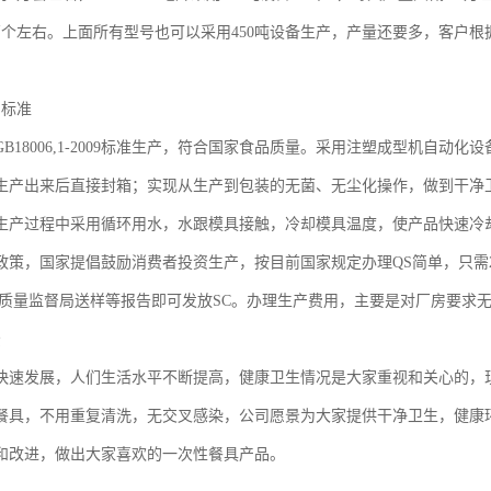
万个左右。上面所有型号也可以采用450吨设备生产，产量还要多，客户
产标准
B18006,1-2009标准生产，符合国家食品质量。采用注塑成型机自动
生产出来后直接封箱；实现从生产到包装的无菌、无尘化操作，做到干净
生产过程中采用循环用水，水跟模具接触，冷却模具温度，使产品快速冷
政策，国家提倡鼓励消费者投资生产，按目前国家规定办理QS简单，只需
到质量监督局送样等报告即可发放SC。办理生产费用，主要是对厂房要求
景
快速发展，人们生活水平不断提高，健康卫生情况是大家重视和关心的，
餐具，不用重复清洗，无交叉感染，公司愿景为大家提供干净卫生，健康
和改进，做出大家喜欢的一次性餐具产品。