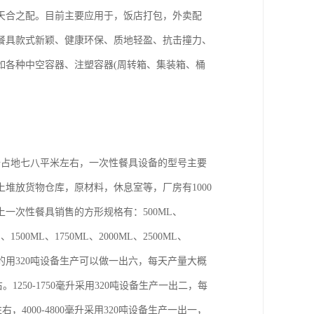
天合之配。目前主要应用于，饭店打包，外卖配
餐具款式新颖、健康环保、质地轻盈、抗击撞力、
如各种中空容器、注塑容器(周转箱、集装箱、桶
备占地七八平米左右，一次性餐具设备的型号主要
加上堆放货物仓库，原材料，休息室等，厂房有1000
一次性餐具销售的方形规格有：500ML、
1500ML、1750ML、2000ML、2500ML、
00毫升的用320吨设备生产可以做一出六，每天产量大概
。1250-1750毫升采用320吨设备生产一出二，每
右，4000-4800毫升采用320吨设备生产一出一，