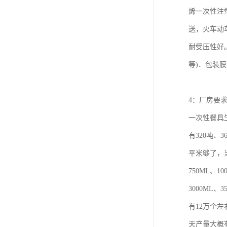
烯一次性注
送，火车动
耐受压性好
等)．包装
4：厂房要
一次性餐具
有320吨、
平米够了，
750ML、1
3000ML
有12万个左
天产量大概有