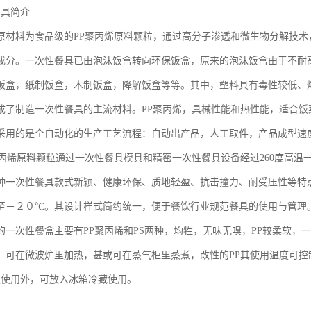
餐具简介
原材料为食品级的PP聚丙烯原料颗粒，通过高分子渗透和微生物分解技
成分。一次性餐具已由泡沫饭盒转向环保饭盒，原来的泡沫饭盒由于不耐
饭盒，纸制饭盒，木制饭盒，降解饭盒等等。其中，塑料具有毒性较低、
成了制造一次性餐具的主流材料。PP聚丙烯，具械性能和热性能，适合饭
采用的是全自动化的生产工艺流程：自动出产品，人工取件，产品成型速
聚丙烯原料颗粒通过一次性餐具模具和精密一次性餐具设备经过260度高
种一次性餐具款式新颖、健康环保、质地轻盈、抗击撞力、耐受压性等特
至－２０℃。其设计样式简约统一，便于餐饮行业规范餐具的使用与管理
一次性餐盒主要有PP聚丙烯和PS两种，均牲，无味无嗅，PP较柔软，一般P
，可在微波炉里加热，甚或可在蒸气柜里蒸煮，改性的PP其使用温度可控制在 
0度使用外，可放入冰箱冷藏使用。