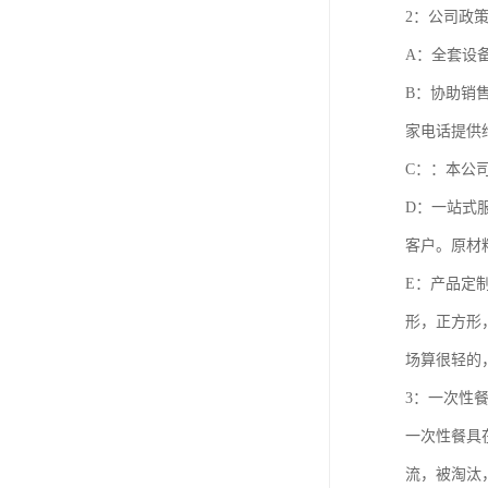
2：公司政
A：全套设
B：协助销
家电话提供
C：：本公
D：一站式
客户。原材
E：产品定
形，正方形
场算很轻的
3：一次性
一次性餐具
流，被淘汰