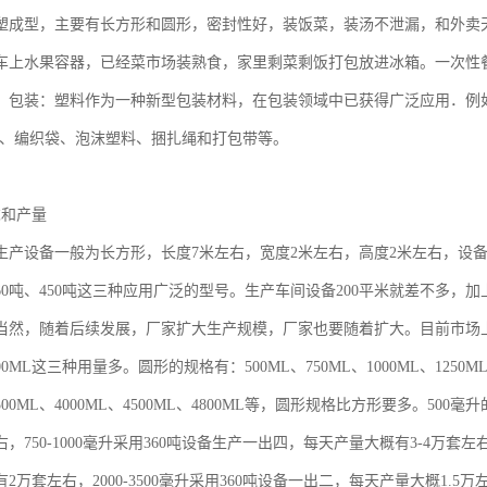
塑成型，主要有长方形和圆形，密封性好，装饭菜，装汤不泄漏，和外卖
车上水果容器，已经菜市场装熟食，家里剩菜剩饭打包放进冰箱。一次性
。包装：塑料作为一种新型包装材料，在包装领域中已获得广泛应用．例
膜、编织袋、泡沫塑料、捆扎绳和打包带等。
求和产量
生产设备一般为长方形，长度7米左右，宽度2米左右，高度2米左右，设
360吨、450吨这三种应用广泛的型号。生产车间设备200平米就差不多，
当然，随着后续发展，厂家扩大生产规模，厂家也要随着扩大。目前市场上
000ML这三种用量多。圆形的规格有：500ML、750ML、1000ML、1250ML、
、3500ML、4000ML、4500ML、4800ML等，圆形规格比方形要多。5
右，750-1000毫升采用360吨设备生产一出四，每天产量大概有3-4万套左右
2万套左右，2000-3500毫升采用360吨设备一出二，每天产量大概1.5万左