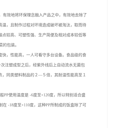
术，有效地将环保理念融入产品之中，有效地去除了
高温，且制作过程对环境造成破坏被淘汰，取而待
熔点较高、可塑性强、生产简便及相对成本较低等
菜的包装。
度快，性能高，一人可看守多台设备。食品级的食
温一次注塑成型之后，经紫外线后上自动流水无菌包
点，同类塑料制品的２—５倍，其耐温性能高至１
。
P使用温度是 -6度至+120度，所以特别适合盛
-18度至+110度，这种PP所制成的饭盒除了可