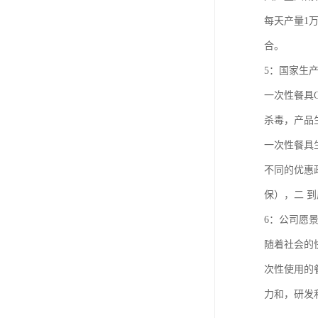
每天产量1
合。
5：国家生
一次性餐具G
杀毒，产品
一次性餐具
不同的优惠
保），二 
6：公司愿
随着社会的
次性使用的
力和，研发