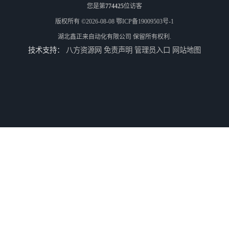
您是第
774425
位访客
版权所有 ©2026-08-08
鄂ICP备19009503号-1
湖北鑫正来自动化有限公司
保留所有权利.
技术支持：
八方资源网
免责声明
管理员入口
网站地图
一次性塑料打包盒生产机械
一次性塑料打包盒生产机器
一次性塑料打包盒生产设备
一次性塑料餐盒机械生产厂家