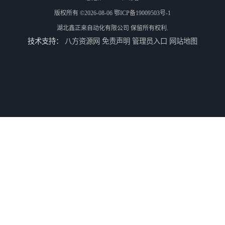
版权所有 ©2026-08-06
鄂ICP备19009503号-1
湖北鑫正来自动化有限公司
保留所有权利.
技术支持：
八方资源网
免责声明
管理员入口
网站地图
一次性塑料饭盒设备生产厂家
一次性塑料打包盒生产机械
一次性塑料打包盒生产机器
一次性塑料打包盒生产设备