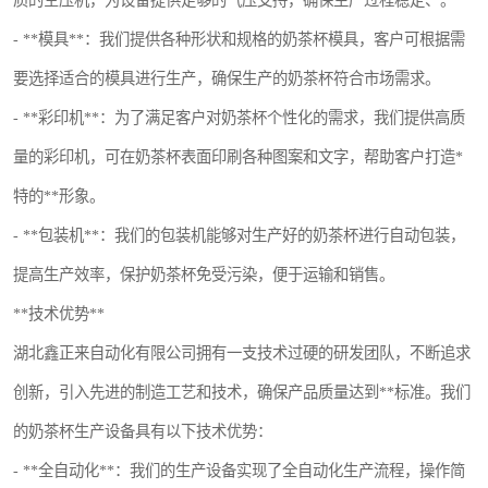
质的空压机，为设备提供足够的气压支持，确保生产过程稳定、。
- **模具**：我们提供各种形状和规格的奶茶杯模具，客户可根据需
要选择适合的模具进行生产，确保生产的奶茶杯符合市场需求。
- **彩印机**：为了满足客户对奶茶杯个性化的需求，我们提供高质
量的彩印机，可在奶茶杯表面印刷各种图案和文字，帮助客户打造*
特的**形象。
- **包装机**：我们的包装机能够对生产好的奶茶杯进行自动包装，
提高生产效率，保护奶茶杯免受污染，便于运输和销售。
**技术优势**
湖北鑫正来自动化有限公司拥有一支技术过硬的研发团队，不断追求
创新，引入先进的制造工艺和技术，确保产品质量达到**标准。我们
的奶茶杯生产设备具有以下技术优势：
- **全自动化**：我们的生产设备实现了全自动化生产流程，操作简