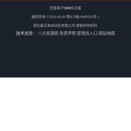
您是第
775000
位访客
版权所有 ©2026-08-09
鄂ICP备19009503号-1
湖北鑫正来自动化有限公司
保留所有权利.
技术支持：
八方资源网
免责声明
管理员入口
网站地图
一次性塑料饭盒设备生产厂家
一次性塑料打包盒生产机械
一次性塑料打包盒生产机器
一次性塑料打包盒生产设备