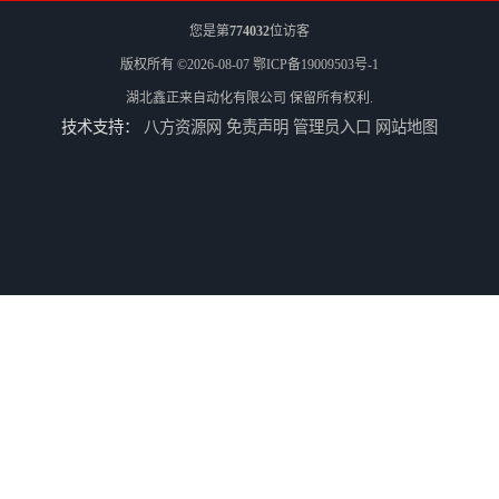
您是第
774032
位访客
版权所有 ©2026-08-07
鄂ICP备19009503号-1
湖北鑫正来自动化有限公司
保留所有权利.
技术支持：
八方资源网
免责声明
管理员入口
网站地图
一次性塑料饭盒机器生产厂家
一次性塑料饭盒设备生产厂家
一次性塑料打包盒生产机械
一次性塑料打包盒生产机器