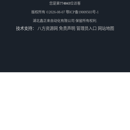
您是第
774043
位访客
版权所有 ©2026-08-07
鄂ICP备19009503号-1
湖北鑫正来自动化有限公司
保留所有权利.
技术支持：
八方资源网
免责声明
管理员入口
网站地图
一次性塑料饭盒设备生产厂家
一次性塑料打包盒生产机械
一次性塑料打包盒生产机器
一次性塑料打包盒生产设备