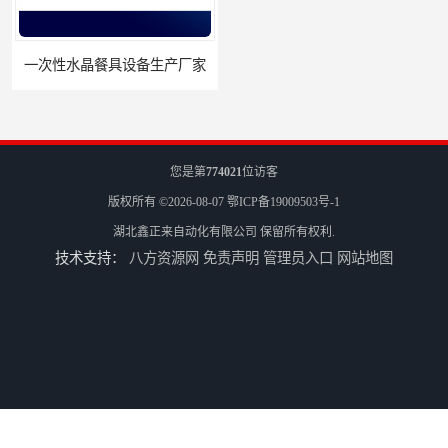
一次性水晶餐具设备生产厂家
一次性塑料饭盒机器生产厂家
您是第
774021
位访客
版权所有 ©2026-08-07
鄂ICP备19009503号-1
湖北鑫正来自动化有限公司
保留所有权利.
技术支持：
八方资源网
免责声明
管理员入口
网站地图
一次性塑料饭盒设备生产厂家
一次性塑料打包盒生产机械